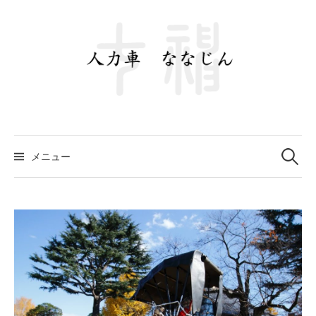
コ
ン
テ
ン
ツ
へ
ス
キ
ッ
プ
検
メニュー
索: