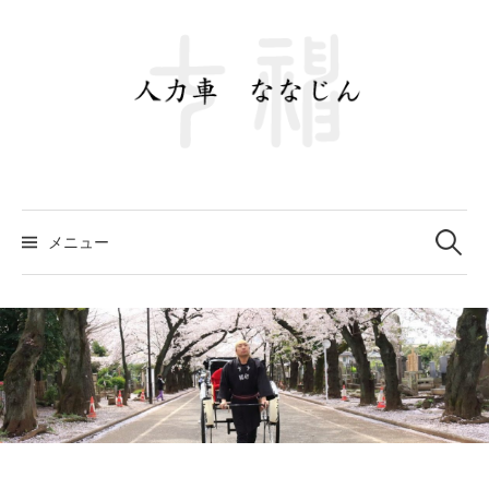
コ
ン
テ
ン
ツ
へ
ス
キ
ッ
プ
検
メニュー
索: