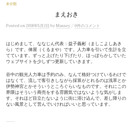
未分類
まえおき
/
Posted
on
2018年5月2日
by
Massey
0件のコメント
はじめまして、ななじん代表：益子義彬（ましこよしあき
ら）です。俥屋（くるまや）です。人力車を引いて生計を立
てています。ずっと上げたり下げたり、ほっぽらかしていた
ウェブサイトを少しずつ更新していきます。
谷中の観光人力車は予約のみ、なんて格好つけているわけで
はなくて、流しで客引きしながら採算がとれるのは浅草とか
伊勢神宮とかそういうところぐらいなものです。それにこの
界隈はそういう商売をする雰囲気ではないような気がしま
す。それほど目立たないように街に溶け込んで、差し障りの
ない風景として営んでいければいいと思っています。